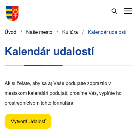
Skočiť
na
hlavný
obsah
Omrvinka
Úvod
Naše mesto
Kultúra
Kalendár udalostí
Kalendár udalostí
Ak si želáte, aby sa aj Vaše podujatie zobrazilo v
mestskom kalendári podujatí, prosíme Vás, vyplňte ho
prostredníctvom tohto formulára:
Vytvoriť Udalosť