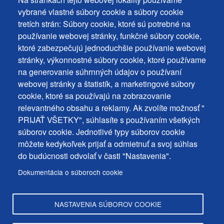
Footer
Vyhlásenie o prístupnosti
vybrané vlastné súbory cookie a súbory cookie
Cookies
Často kladené otázky
tretích strán: Súbory cookie, ktoré sú potrebné na
používanie webovej stránky, funkčné súbory cookie,
Ochrana osobných údajov
+
ktoré zabezpečujú jednoduchšie používanie webovej
Používanie súborov cookies
ochrana
stránky, výkonnostné súbory cookie, ktoré používame
Nastavenie cookies
na generovanie súhrnných údajov o používaní
osobných
Podnety a spätná väzba
webovej stránky a štatistík, a marketingové súbory
udajov
cookie, ktoré sa používajú na zobrazovanie
relevantného obsahu a reklamy. Ak zvolíte možnosť "
Footer
Kontakty
PRIJAŤ VŠETKY", súhlasíte s používaním všetkých
MENU
Mapa stránky
súborov cookie. Jednotlivé typy súborov cookie
môžete kedykoľvek prijať a odmietnuť a svoj súhlas
Mestské správy
do budúcnosti odvolať v časti "Nastavenia".
Programy
Dokumentácia o súboroch cookie
Úradná tabuľa
NASTAVENIA SÚBOROV COOKIE