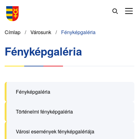
Ugrás
a
tartalomra
Morzsa
Címlap
Városunk
Fényképgaléria
Fényképgaléria
Fényképgaléria
Történelmi fényképgaléria
Városi események fényképgalériája