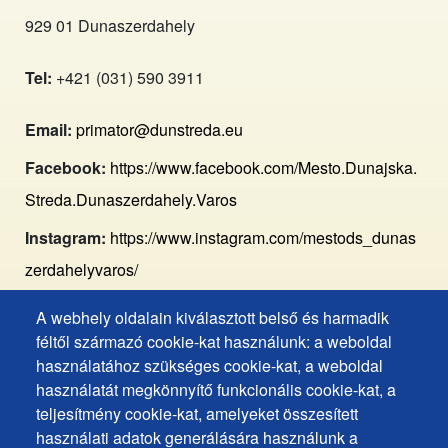
929 01 Dunaszerdahely
Tel:
+421 (031) 590 3911
Email:
primator@dunstreda.eu
Facebook:
https://www.facebook.com/Mesto.Dunajska.
Streda.Dunaszerdahely.Varos
Instagram:
https://www.instagram.com/mestods_dunas
zerdahelyvaros/
A webhely oldalain kiválasztott belső és harmadik
Footer
Hozzáférhetőségi nyilatkozat
féltől származó cookie-kat használunk: a weboldal
Cookies
Gyakran ismételt kérdések
használatához szükséges cookie-kat, a weboldal
használatát megkönnyítő funkcionális cookie-kat, a
Személyes adatok védelme
+
teljesítmény cookie-kat, amelyeket összesített
Sütik használata
ochrana
használati adatok generálására használunk a