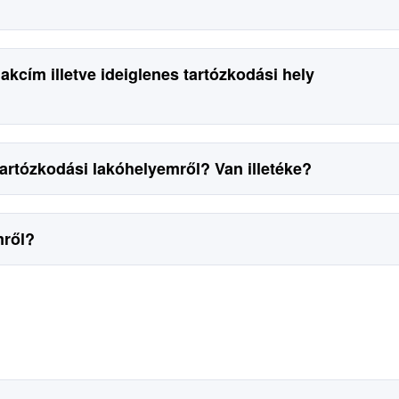
cím illetve ideiglenes tartózkodási hely
 tartózkodási lakóhelyemről? Van illetéke?
mről?