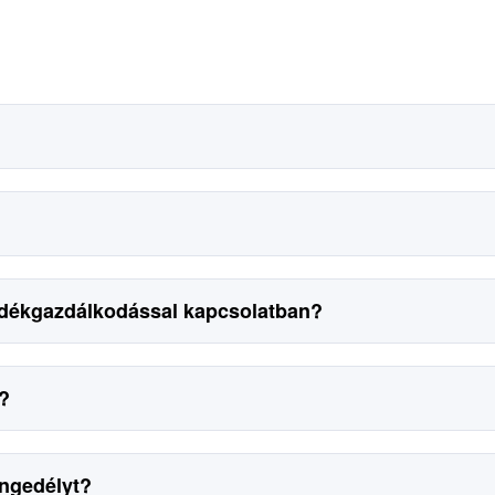
ladékgazdálkodással kapcsolatban?
e?
engedélyt?