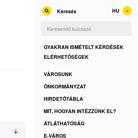
HU
Keresés
Kontakty
GYAKRAN ISMÉTELT KÉRDÉSEK
+
ELÉRHETŐSÉGEK
Rss
Menu
VÁROSUNK
+
SK
ČKO
ÖNKORMÁNYZAT
HIRDETŐTÁBLA
MIT, HOGYAN INTÉZZÜNK EL?
ÁTLÁTHATÓSÁG
E-VÁROS