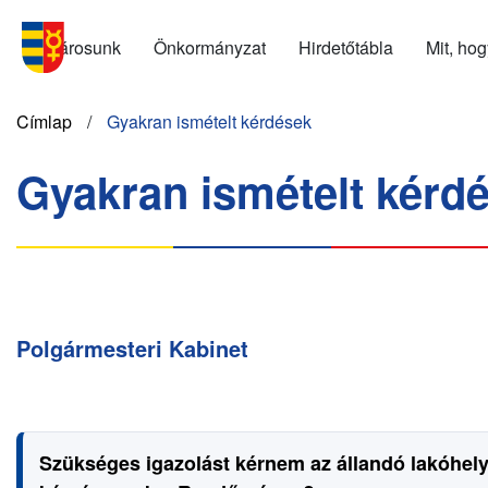
Ugrás
Menu
a
Városunk
Önkormányzat
Hirdetőtábla
Mit, ho
SK
tartalomra
Morzsa
Címlap
Gyakran ismételt kérdések
Gyakran ismételt kérd
Polgármesteri Kabinet
Szükséges igazolást kérnem az állandó lakóhely