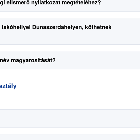
gi elismerő nyilatkozat megtételéhez?
 lakóhellyel Dunaszerdahelyen, köthetnek
éknév magyarosítását?
sztály