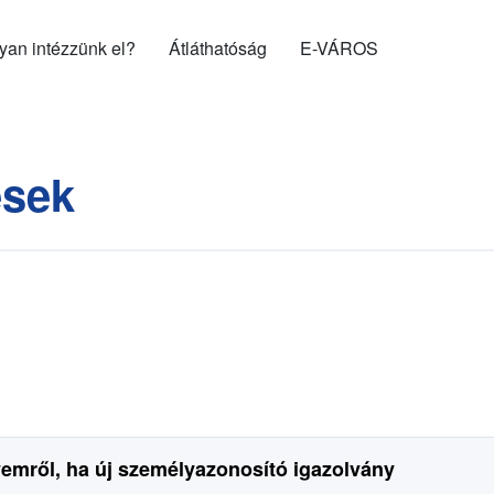
gyan intézzünk el?
Átláthatóság
E-VÁROS
ések
emről, ha új személyazonosító igazolvány