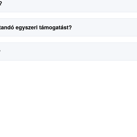
?
jtandó egyszeri támogatást?
?