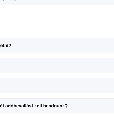
etni?
két adóbevallást kell beadnunk?