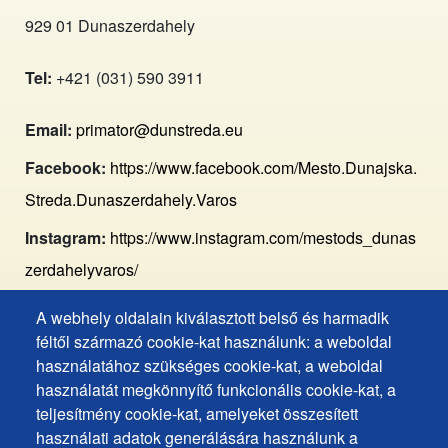
929 01 Dunaszerdahely
Tel:
+421 (031) 590 3911
Email:
primator@dunstreda.eu
Facebook:
https://www.facebook.com/Mesto.Dunajska.
Streda.Dunaszerdahely.Varos
Instagram:
https://www.instagram.com/mestods_dunas
zerdahelyvaros/
A webhely oldalain kiválasztott belső és harmadik
Footer
Hozzáférhetőségi nyilatkozat
féltől származó cookie-kat használunk: a weboldal
Cookies
Gyakran ismételt kérdések
használatához szükséges cookie-kat, a weboldal
használatát megkönnyítő funkcionális cookie-kat, a
Személyes adatok védelme
+
teljesítmény cookie-kat, amelyeket összesített
Sütik használata
ochrana
használati adatok generálására használunk a