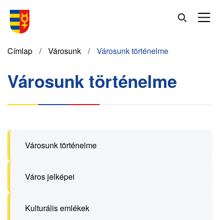
Ugrás
a
tartalomra
Morzsa
Címlap
Városunk
Városunk történelme
Városunk történelme
Városunk történelme
Város jelképei
Kulturális emlékek