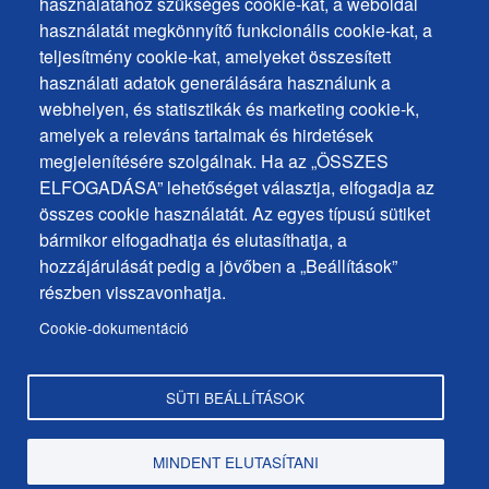
Cookies
Gyakran ismételt kérdések
használatához szükséges cookie-kat, a weboldal
használatát megkönnyítő funkcionális cookie-kat, a
Személyes adatok védelme
+
teljesítmény cookie-kat, amelyeket összesített
Sütik használata
ochrana
használati adatok generálására használunk a
Sütik beállítások
webhelyen, és statisztikák és marketing cookie-k,
osobných
Javaslatok és visszajelzések
amelyek a releváns tartalmak és hirdetések
udajov
megjelenítésére szolgálnak. Ha az „ÖSSZES
ELFOGADÁSA” lehetőséget választja, elfogadja az
Footer
Elérhetőségek
összes cookie használatát. Az egyes típusú sütiket
MENU
Oldaltérkép
bármikor elfogadhatja és elutasíthatja, a
hozzájárulását pedig a jövőben a „Beállítások”
Hírek a városból
részben visszavonhatja.
Programok
Cookie-dokumentáció
Hivatalos közlemények
SÜTI BEÁLLÍTÁSOK
Copyright © Dunaszerdahely város, 2025
MINDENT ELUTASÍTANI