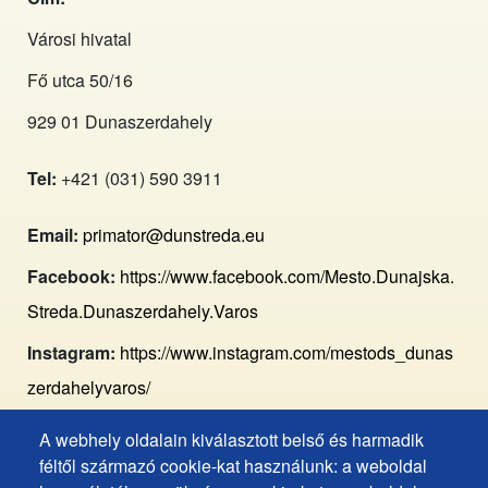
Városi hivatal
Fő utca 50/16
929 01 Dunaszerdahely
Tel:
+421 (031) 590 3911
Email:
primator@dunstreda.eu
Facebook:
https://www.facebook.com/Mesto.Dunajska.
Streda.Dunaszerdahely.Varos
Instagram:
https://www.instagram.com/mestods_dunas
zerdahelyvaros/
A webhely oldalain kiválasztott belső és harmadik
Footer
Hozzáférhetőségi nyilatkozat
féltől származó cookie-kat használunk: a weboldal