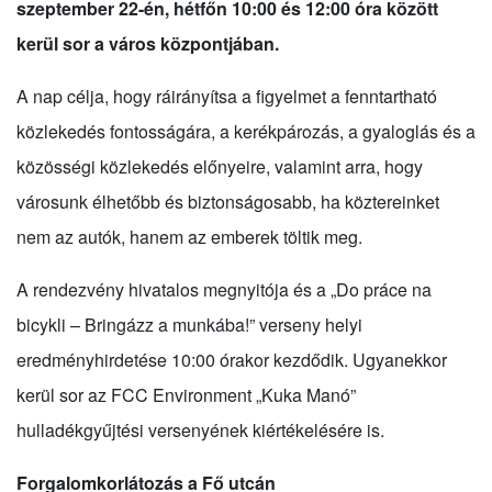
szeptember 22-én, hétfőn 10:00 és 12:00 óra között
kerül sor a város központjában.
A nap célja, hogy ráirányítsa a figyelmet a fenntartható
közlekedés fontosságára, a kerékpározás, a gyaloglás és a
közösségi közlekedés előnyeire, valamint arra, hogy
városunk élhetőbb és biztonságosabb, ha köztereinket
nem az autók, hanem az emberek töltik meg.
A rendezvény hivatalos megnyitója és a „Do práce na
bicykli – Bringázz a munkába!” verseny helyi
eredményhirdetése 10:00 órakor kezdődik. Ugyanekkor
kerül sor az FCC Environment „Kuka Manó”
hulladékgyűjtési versenyének kiértékelésére is.
Forgalomkorlátozás a Fő utcán