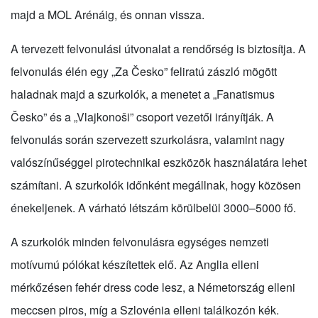
majd a MOL Arénáig, és onnan vissza.
A tervezett felvonulási útvonalat a rendőrség is biztosítja. A
felvonulás élén egy „Za Česko” feliratú zászló mögött
haladnak majd a szurkolók, a menetet a „Fanatismus
Česko” és a „Vlajkonoši” csoport vezetői irányítják. A
felvonulás során szervezett szurkolásra, valamint nagy
valószínűséggel pirotechnikai eszközök használatára lehet
számítani. A szurkolók időnként megállnak, hogy közösen
énekeljenek. A várható létszám körülbelül 3000–5000 fő.
A szurkolók minden felvonulásra egységes nemzeti
motívumú pólókat készítettek elő. Az Anglia elleni
mérkőzésen fehér dress code lesz, a Németország elleni
meccsen piros, míg a Szlovénia elleni találkozón kék.