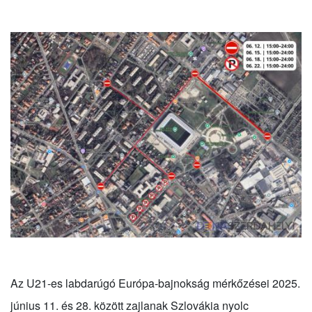
Az U21-es labdarúgó Európa-bajnokság mérkőzései 2025.
június 11. és 28. között zajlanak Szlovákia nyolc