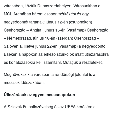
városában, köztük Dunaszerdahelyen. Városunkban a
MOL Arénában három csoportmérkőzést és egy
negyeddöntőt tartanak: június 12-én (csütörtökön)
Csehország – Anglia, június 15-én (vasárnap) Csehország
– Németország, június 18-án (szerdán) Csehország –
Szlovénia, illetve június 22-én (vasárnap) a negyeddöntő.
Ezeken a napokon az érkező szurkolók miatt útlezárásokra
és korlátozásokra kell számítani. Mutatjuk a részleteket.
Megnövekszik a városban a rendőrségi jelenlét is a
meccsek időszakában.
Útlezárások az egyes meccsnapokon
A Szlovák Futballszövetség és az UEFA kérésére a