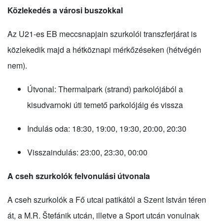
Közlekedés a városi buszokkal
Az U21-es EB meccsnapjain szurkolói transzferjárat is
közlekedik majd a hétköznapi mérkőzéseken (hétvégén
nem).
Útvonal: Thermalpark (strand) parkolójából a
kisudvarnoki úti temető parkolójáig és vissza
Indulás oda: 18:30, 19:00, 19:30, 20:00, 20:30
Visszaindulás: 23:00, 23:30, 00:00
A cseh szurkolók felvonulási útvonala
A cseh szurkolók a Fő utcai patikától a Szent István téren
át, a M.R. Štefánik utcán, illetve a Sport utcán vonulnak