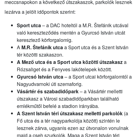
meccsnapokon a következő útszakaszok, parkolók lesznek
lezárva a jelölt időpontok szerint:
Sport utca
– a DAC hoteltól a M.R. Štefánik utcával
való kereszteződés mentén a Gyurcsó István utcát
keresztező körforgalomig.
A
M.R. Štefánik utca
a Sport utca és a Szent István
tér közötti szakaszon.
A Mező utca és a Sport utca közötti útszakasz
a
Rózsaliget és a Fenyves lakótelepek között.
Gyurcsó István utca
– a Sport utcai körforgalomtól a
Nagyudvarnoki úti szemaforig.
Vásártér
és szabadidőpark
– a Vásártér melletti
útszakasz a Városi szabadidőparkban található
emlékműtől befelé a stadion irányába.
A Szent István téri útszakasz melletti parkolók
(a
Fő utca és a tér nagyparkolója között) szintén le
lesznek zárva, ugyanis ezen az útvonalon vonulnak
majd a cseh szurkolók. Maga a Szent István téri