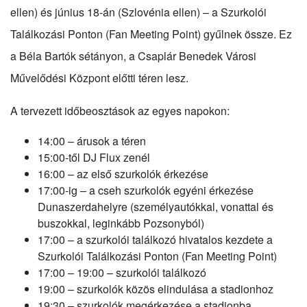
ellen) és június 18-án (Szlovénia ellen) – a Szurkolói
Találkozási Ponton (Fan Meeting Point) gyűlnek össze. Ez
a Béla Bartók sétányon, a Csaplár Benedek Városi
Művelődési Központ előtti téren lesz.
A tervezett időbeosztások az egyes napokon:
14:00 – árusok a téren
15:00-től DJ Flux zenél
16:00 – az első szurkolók érkezése
17:00-ig – a cseh szurkolók egyéni érkezése
Dunaszerdahelyre (személyautókkal, vonattal és
buszokkal, leginkább Pozsonyból)
17:00 – a szurkolói találkozó hivatalos kezdete a
Szurkolói Találkozási Ponton (Fan Meeting Point)
17:00 – 19:00 – szurkolói találkozó
19:00 – szurkolók közös elindulása a stadionhoz
19:30 – szurkolók megérkezése a stadionba