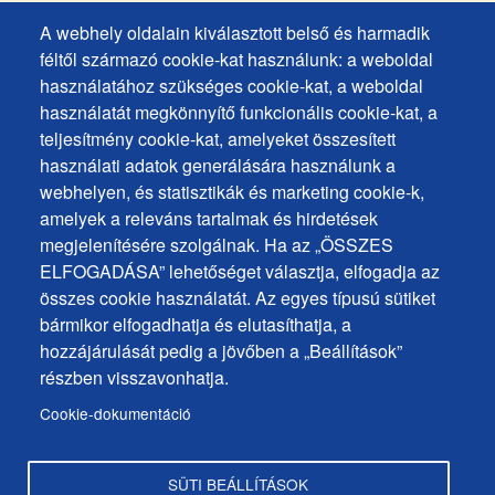
A webhely oldalain kiválasztott belső és harmadik
Footer
Hozzáférhetőségi nyilatkozat
féltől származó cookie-kat használunk: a weboldal
Cookies
Gyakran ismételt kérdések
használatához szükséges cookie-kat, a weboldal
használatát megkönnyítő funkcionális cookie-kat, a
Személyes adatok védelme
+
teljesítmény cookie-kat, amelyeket összesített
Sütik használata
ochrana
használati adatok generálására használunk a
Sütik beállítások
webhelyen, és statisztikák és marketing cookie-k,
osobných
Javaslatok és visszajelzések
amelyek a releváns tartalmak és hirdetések
udajov
megjelenítésére szolgálnak. Ha az „ÖSSZES
ELFOGADÁSA” lehetőséget választja, elfogadja az
Footer
Elérhetőségek
összes cookie használatát. Az egyes típusú sütiket
MENU
Oldaltérkép
bármikor elfogadhatja és elutasíthatja, a
hozzájárulását pedig a jövőben a „Beállítások”
Hírek a városból
részben visszavonhatja.
Programok
Cookie-dokumentáció
Hivatalos közlemények
SÜTI BEÁLLÍTÁSOK