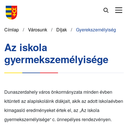
Ugrás
a
tartalomra
Morzsa
Címlap
Városunk
Díjak
Gyerekszemélyiség
Az iskola
gyermekszemélyisége
Dunaszerdahely város önkormányzata minden évben
kitünteti az alapiskoláink diákjait, akik az adott iskolaévben
kimagasló eredményeket értek el, az „Az iskola
gyermekszemélyisége“ c. ünnepélyes rendezvényen.