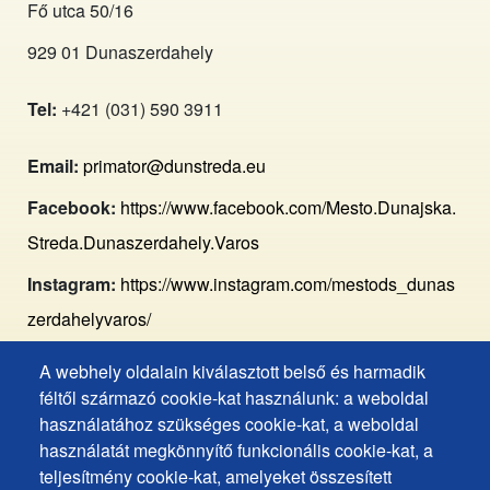
Fő utca 50/16
929 01 Dunaszerdahely
Tel:
+421 (031) 590 3911
Email:
primator@dunstreda.eu
Facebook:
https://www.facebook.com/Mesto.Dunajska.
Streda.Dunaszerdahely.Varos
Instagram:
https://www.instagram.com/mestods_dunas
zerdahelyvaros/
A webhely oldalain kiválasztott belső és harmadik
Footer
Hozzáférhetőségi nyilatkozat
féltől származó cookie-kat használunk: a weboldal
Cookies
Gyakran ismételt kérdések
használatához szükséges cookie-kat, a weboldal
használatát megkönnyítő funkcionális cookie-kat, a
Személyes adatok védelme
+
teljesítmény cookie-kat, amelyeket összesített
Sütik használata