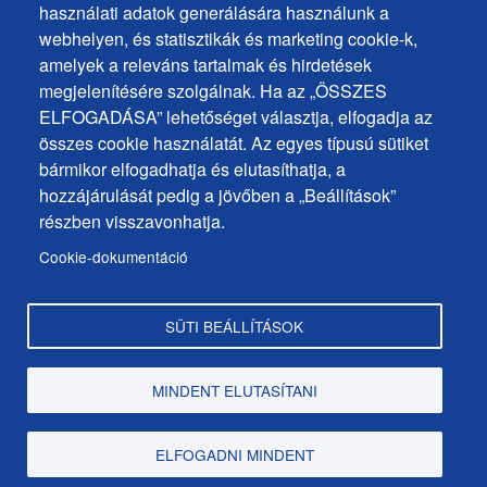
ochrana
használati adatok generálására használunk a
Sütik beállítások
webhelyen, és statisztikák és marketing cookie-k,
osobných
Javaslatok és visszajelzések
amelyek a releváns tartalmak és hirdetések
udajov
megjelenítésére szolgálnak. Ha az „ÖSSZES
ELFOGADÁSA” lehetőséget választja, elfogadja az
Footer
Elérhetőségek
összes cookie használatát. Az egyes típusú sütiket
MENU
Oldaltérkép
bármikor elfogadhatja és elutasíthatja, a
hozzájárulását pedig a jövőben a „Beállítások”
Hírek a városból
részben visszavonhatja.
Programok
Cookie-dokumentáció
Hivatalos közlemények
SÜTI BEÁLLÍTÁSOK
Copyright © Dunaszerdahely város, 2025
MINDENT ELUTASÍTANI
web design:
epix media
ELFOGADNI MINDENT