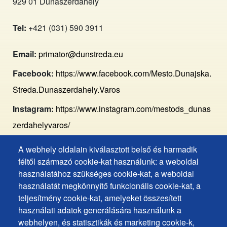
929 01 Dunaszerdahely
Tel:
+421 (031) 590 3911
Email:
primator@dunstreda.eu
Facebook:
https://www.facebook.com/Mesto.Dunajska.
Streda.Dunaszerdahely.Varos
Instagram:
https://www.instagram.com/mestods_dunas
zerdahelyvaros/
A webhely oldalain kiválasztott belső és harmadik
Footer
Hozzáférhetőségi nyilatkozat
féltől származó cookie-kat használunk: a weboldal
Cookies
Gyakran ismételt kérdések
használatához szükséges cookie-kat, a weboldal
használatát megkönnyítő funkcionális cookie-kat, a
Személyes adatok védelme
+
teljesítmény cookie-kat, amelyeket összesített
Sütik használata
ochrana
használati adatok generálására használunk a
Sütik beállítások
webhelyen, és statisztikák és marketing cookie-k,