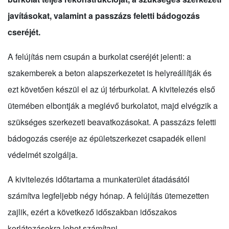
javításokat, valamint a passzázs feletti bádogozás
cseréjét.
A felújítás nem csupán a burkolat cseréjét jelenti: a
szakemberek a beton alapszerkezetet is helyreállítják és
ezt követően készül el az új térburkolat. A kivitelezés első
ütemében elbontják a meglévő burkolatot, majd elvégzik a
szükséges szerkezeti beavatkozásokat. A passzázs feletti
bádogozás cseréje az épületszerkezet csapadék elleni
védelmét szolgálja.
A kivitelezés időtartama a munkaterület átadásától
számítva legfeljebb négy hónap. A felújítás ütemezetten
zajlik, ezért a következő időszakban időszakos
korlátozásokra lehet számítani.