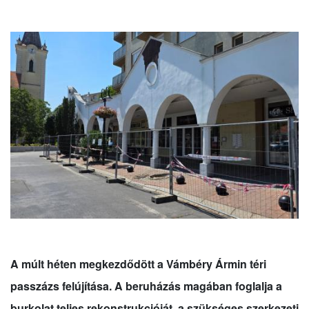
A múlt héten megkezdődött a Vámbéry Ármin téri
passzázs felújítása. A beruházás magában foglalja a
burkolat teljes rekonstrukcióját, a szükséges szerkezeti