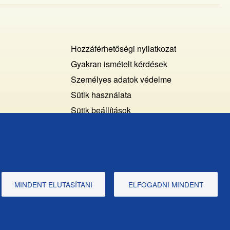
Footer
Hozzáférhetőségi nyilatkozat
Cookies
Gyakran ismételt kérdések
Személyes adatok védelme
+
Sütik használata
ochrana
Sütik beállítások
osobných
Javaslatok és visszajelzések
udajov
MINDENT ELUTASÍTANI
ELFOGADNI MINDENT