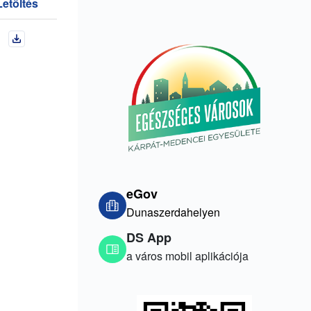
Letöltés
eGov
Dunaszerdahelyen
DS App
a város mobil aplikációja