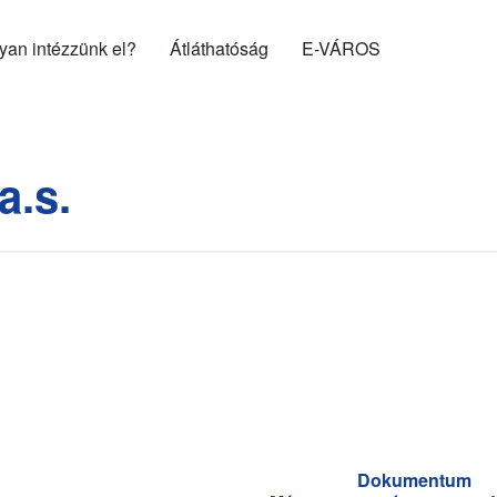
gyan intézzünk el?
Átláthatóság
E-VÁROS
a.s.
Dokumentum