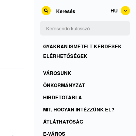
HU
Keresés
Kontakty
GYAKRAN ISMÉTELT KÉRDÉSEK
+
ELÉRHETŐSÉGEK
Rss
Menu
VÁROSUNK
+
SK
ČKO
ÖNKORMÁNYZAT
HIRDETŐTÁBLA
MIT, HOGYAN INTÉZZÜNK EL?
ÁTLÁTHATÓSÁG
E-VÁROS