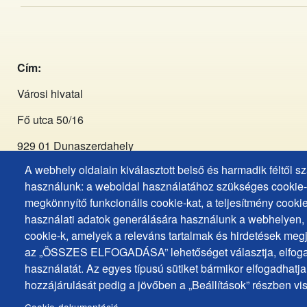
Cím:
Városi hivatal
Fő utca 50/16
929 01 Dunaszerdahely
A webhely oldalain kiválasztott belső és harmadik féltől 
Tel:
+421 (031) 590 3911
használunk: a weboldal használatához szükséges cookie-k
megkönnyítő funkcionális cookie-kat, a teljesítmény cookie
Email:
primator@dunstreda.eu
használati adatok generálására használunk a webhelyen, é
cookie-k, amelyek a releváns tartalmak és hirdetések meg
Facebook:
az „ÖSSZES ELFOGADÁSA” lehetőséget választja, elfoga
https://www.facebook.com/Mesto.Dunajska.Streda.Dunasze
használatát. Az egyes típusú sütiket bármikor elfogadhatja 
hozzájárulását pedig a jövőben a „Beállítások” részben vi
Instagram:
https://www.instagram.com/mestods_dunaszerd