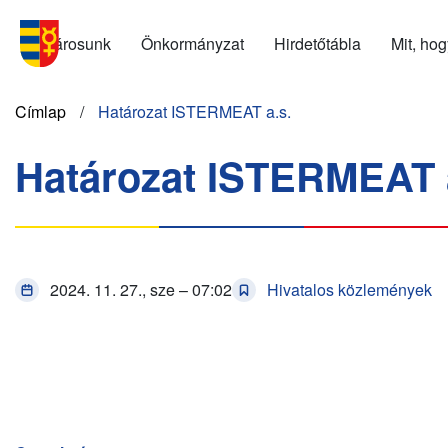
Ugrás
Menu
a
Városunk
Önkormányzat
Hirdetőtábla
Mit, ho
SK
tartalomra
Morzsa
Címlap
Határozat ISTERMEAT a.s.
Határozat ISTERMEAT 
2024. 11. 27., sze – 07:02
Hivatalos közlemények