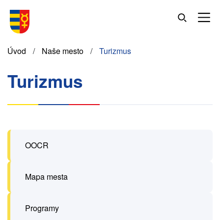
Skočiť
na
hlavný
obsah
Omrvinka
Úvod
Naše mesto
Turizmus
Turizmus
OOCR
Mapa mesta
Programy