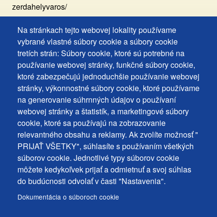
zerdahelyvaros/
Na stránkach tejto webovej lokality používame
Footer
Vyhlásenie o prístupnosti
vybrané vlastné súbory cookie a súbory cookie
Cookies
Často kladené otázky
tretích strán: Súbory cookie, ktoré sú potrebné na
používanie webovej stránky, funkčné súbory cookie,
Ochrana osobných údajov
+
ktoré zabezpečujú jednoduchšie používanie webovej
Používanie súborov cookies
ochrana
stránky, výkonnostné súbory cookie, ktoré používame
Nastavenie cookies
na generovanie súhrnných údajov o používaní
osobných
Podnety a spätná väzba
webovej stránky a štatistík, a marketingové súbory
udajov
cookie, ktoré sa používajú na zobrazovanie
relevantného obsahu a reklamy. Ak zvolíte možnosť "
Footer
Kontakty
PRIJAŤ VŠETKY", súhlasíte s používaním všetkých
MENU
Mapa stránky
súborov cookie. Jednotlivé typy súborov cookie
môžete kedykoľvek prijať a odmietnuť a svoj súhlas
Mestské správy
do budúcnosti odvolať v časti "Nastavenia".
Programy
Dokumentácia o súboroch cookie
Úradná tabuľa