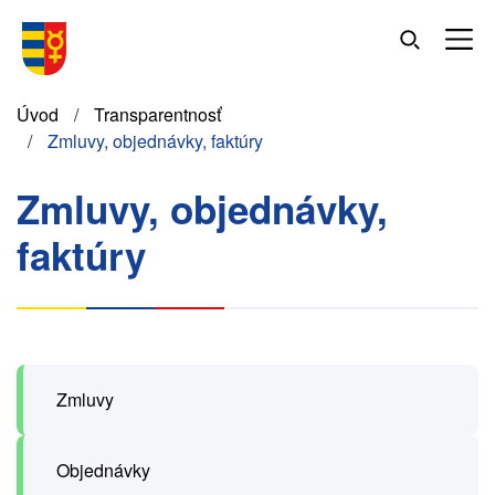
Skočiť
na
hlavný
obsah
Omrvinka
Úvod
Transparentnosť
Zmluvy, objednávky, faktúry
Zmluvy, objednávky,
faktúry
Zmluvy
Objednávky