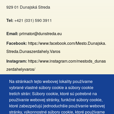
929 01 Dunajská Streda
Tel:
+421 (031) 590 3911
Email:
primator@dunstreda.eu
Facebook:
https://www.facebook.com/Mesto.Dunajska.
Streda.Dunaszerdahely.Varos
Instagram:
https://www.instagram.com/mestods_dunas
zerdahelyvaros/
Na stránkach tejto webovej lokality používame
Footer
Vyhlásenie o prístupnosti
vybrané vlastné súbory cookie a súbory cookie
Cookies
Často kladené otázky
tretích strán: Súbory cookie, ktoré sú potrebné na
používanie webovej stránky, funkčné súbory cookie,
Ochrana osobných údajov
+
ktoré zabezpečujú jednoduchšie používanie webovej
Používanie súborov cookies
ochrana
stránky, výkonnostné súbory cookie, ktoré používame