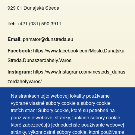
929 01 Dunajská Streda
Tel:
+421 (031) 590 3911
Email:
primator@dunstreda.eu
Facebook:
https://www.facebook.com/Mesto.Dunajska.
Streda.Dunaszerdahely.Varos
Instagram:
https://www.instagram.com/mestods_dunas
zerdahelyvaros/
Na stránkach tejto webovej lokality používame
Footer
Vyhlásenie o prístupnosti
vybrané vlastné súbory cookie a súbory cookie
Cookies
Často kladené otázky
tretích strán: Súbory cookie, ktoré sú potrebné na
používanie webovej stránky, funkčné súbory cookie,
Ochrana osobných údajov
+
ktoré zabezpečujú jednoduchšie používanie webovej
Používanie súborov cookies
ochrana
stránky, výkonnostné súbory cookie, ktoré používame