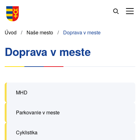
Skočiť
na
hlavný
obsah
Omrvinka
Úvod
Naše mesto
Doprava v meste
Doprava v meste
MHD
Parkovanie v meste
Cyklistika