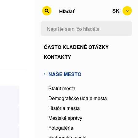
SK
Hľadať
Kontakty
ČASTO KLADENÉ OTÁZKY
+
KONTAKTY
Rss
Doprava
NAŠE MESTO
+
v
ČKO
Štatút mesta
meste
Demografické údaje mesta
História mesta
Mestské správy
Fotogaléria
Partnerské mestá