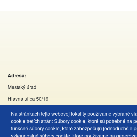
Adresa:
Mestský úrad
Hlavná ulica 50/16
929 01 Dunajská Streda
Na stránkach tejto webovej lokality používame vybrané vl
cookie tretích strán: Súbory cookie, ktoré sú potrebné na 
Tel:
+421 (031) 590 3911
funkčné súbory cookie, ktoré zabezpečujú jednoduchšie p
výkonnostné súbory cookie, ktoré používame na generova