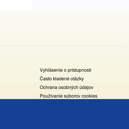
Footer
Vyhlásenie o prístupnosti
Cookies
Často kladené otázky
Ochrana osobných údajov
+
Používanie súborov cookies
ochrana
Nastavenie cookies
osobných
Podnety a spätná väzba
udajov