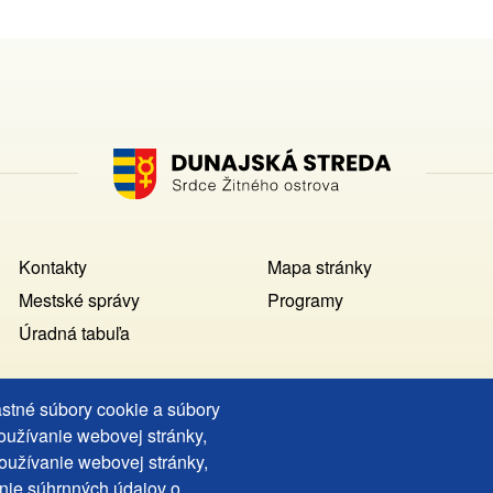
Footer
Kontakty
Mapa stránky
MENU
Mestské správy
Programy
Úradná tabuľa
astné súbory cookie a súbory
používanie webovej stránky,
Copyright © Mesto Dunajská Streda, 2025
oužívanie webovej stránky,
web design:
epix media
nie súhrnných údajov o