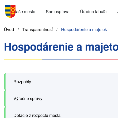
Skočiť
Menu
na
Naše mesto
Samospráva
Úradná tabuľa
SK
hlavný
obsah
Omrvinka
Úvod
Transparentnosť
Hospodárenie a majetok
Hospodárenie a majet
Rozpočty
Výročné správy
Dotácie z rozpočtu mesta