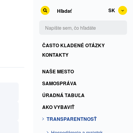
SK
Hľadať
Kontakty
ČASTO KLADENÉ OTÁZKY
+
KONTAKTY
Rss
Transparentnosť
NAŠE MESTO
+
ČKO
SAMOSPRÁVA
ÚRADNÁ TABUĽA
AKO VYBAVIŤ
TRANSPARENTNOSŤ
Hospodárenie a majetok