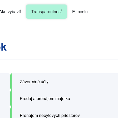
Ako vybaviť
Transparentnosť
E-mesto
ok
Záverečné účty
Predaj a prenájom majetku
Prenájom nebytových priestorov