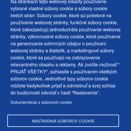
Na stránkach tejto webovej lokality používame
Footer
Vyhlásenie o prístupnosti
vybrané vlastné súbory cookie a súbory cookie
Cookies
Často kladené otázky
tretích strán: Súbory cookie, ktoré sú potrebné na
používanie webovej stránky, funkčné súbory cookie,
Ochrana osobných údajov
+
ktoré zabezpečujú jednoduchšie používanie webovej
Používanie súborov cookies
ochrana
stránky, výkonnostné súbory cookie, ktoré používame
Nastavenie cookies
na generovanie súhrnných údajov o používaní
osobných
Podnety a spätná väzba
webovej stránky a štatistík, a marketingové súbory
udajov
cookie, ktoré sa používajú na zobrazovanie
relevantného obsahu a reklamy. Ak zvolíte možnosť "
Footer
Kontakty
PRIJAŤ VŠETKY", súhlasíte s používaním všetkých
MENU
Mapa stránky
súborov cookie. Jednotlivé typy súborov cookie
môžete kedykoľvek prijať a odmietnuť a svoj súhlas
Mestské správy
do budúcnosti odvolať v časti "Nastavenia".
Programy
Dokumentácia o súboroch cookie
Úradná tabuľa
NASTAVENIA SÚBOROV COOKIE