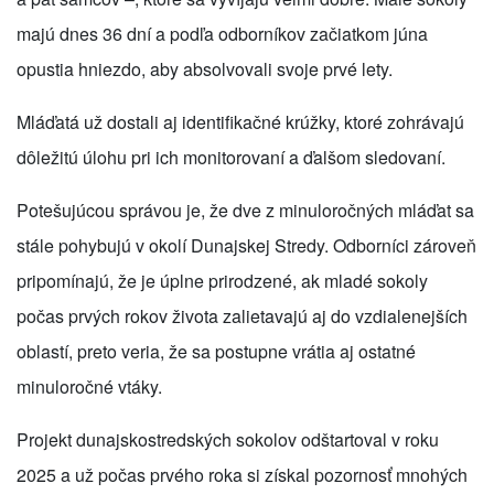
majú dnes 36 dní a podľa odborníkov začiatkom júna
opustia hniezdo, aby absolvovali svoje prvé lety.
Mláďatá už dostali aj identifikačné krúžky, ktoré zohrávajú
dôležitú úlohu pri ich monitorovaní a ďalšom sledovaní.
Potešujúcou správou je, že dve z minuloročných mláďat sa
stále pohybujú v okolí Dunajskej Stredy. Odborníci zároveň
pripomínajú, že je úplne prirodzené, ak mladé sokoly
počas prvých rokov života zalietavajú aj do vzdialenejších
oblastí, preto veria, že sa postupne vrátia aj ostatné
minuloročné vtáky.
Projekt dunajskostredských sokolov odštartoval v roku
2025 a už počas prvého roka si získal pozornosť mnohých