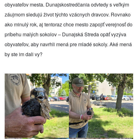
obyvateľov mesta. Dunajskostredčania odvtedy s veľkým
záujmom sledujú život týchto vzácnych dravcov. Rovnako
ako minulý rok, aj tentoraz chce mesto zapojiť verejnosť do
príbehu malých sokolov – Dunajská Streda opäť vyzýva
obyvateľov, aby navrhli mená pre mladé sokoly. Aké mená
by ste im dali vy?