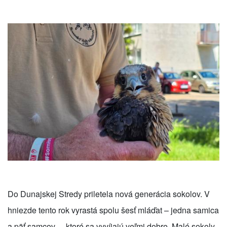
Do Dunajskej Stredy priletela nová generácia sokolov. V
hniezde tento rok vyrastá spolu šesť mláďat – jedna samica
a päť samcov –, ktoré sa vyvíjajú veľmi dobre. Malé sokoly