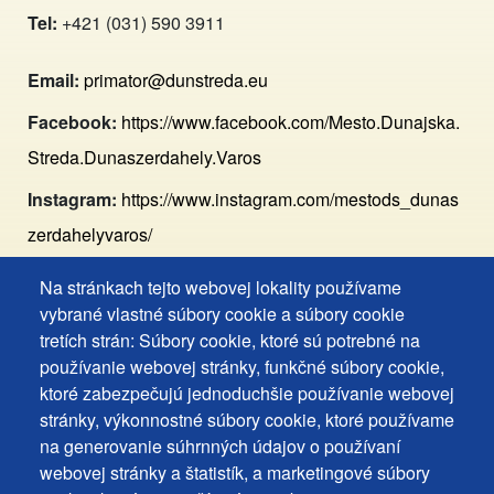
Tel:
+421 (031) 590 3911
Email:
primator@dunstreda.eu
Facebook:
https://www.facebook.com/Mesto.Dunajska.
Streda.Dunaszerdahely.Varos
Instagram:
https://www.instagram.com/mestods_dunas
zerdahelyvaros/
Na stránkach tejto webovej lokality používame
Footer
Vyhlásenie o prístupnosti
vybrané vlastné súbory cookie a súbory cookie
Cookies
Často kladené otázky
tretích strán: Súbory cookie, ktoré sú potrebné na
používanie webovej stránky, funkčné súbory cookie,
Ochrana osobných údajov
+
ktoré zabezpečujú jednoduchšie používanie webovej
Používanie súborov cookies
ochrana
stránky, výkonnostné súbory cookie, ktoré používame
Nastavenie cookies
na generovanie súhrnných údajov o používaní
osobných
Podnety a spätná väzba
webovej stránky a štatistík, a marketingové súbory