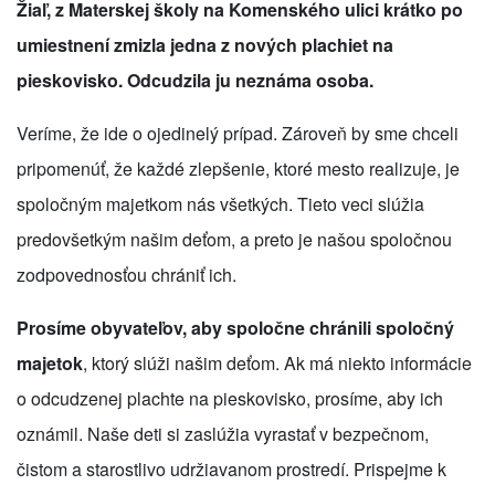
Žiaľ, z Materskej školy na Komenského ulici krátko po
umiestnení zmizla jedna z nových plachiet na
pieskovisko. Odcudzila ju neznáma osoba.
Veríme, že ide o ojedinelý prípad. Zároveň by sme chceli
pripomenúť, že každé zlepšenie, ktoré mesto realizuje, je
spoločným majetkom nás všetkých. Tieto veci slúžia
predovšetkým našim deťom, a preto je našou spoločnou
zodpovednosťou chrániť ich.
Prosíme obyvateľov, aby spoločne chránili spoločný
majetok
, ktorý slúži našim deťom. Ak má niekto informácie
o odcudzenej plachte na pieskovisko, prosíme, aby ich
oznámil. Naše deti si zaslúžia vyrastať v bezpečnom,
čistom a starostlivo udržiavanom prostredí. Prispejme k