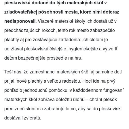
pieskoviská dodané do tých materských škôl v
zriaďovateľskej pôsobnosti mesta, ktoré nimi doteraz
nedisponovali.
Viaceré materské školy ich dostali už v
predchádzajúcich rokoch, tento rok mesto zabezpečilo
plachty aj pre zostávajúce zariadenia. Ich cieľom je
udržiavať pieskoviská čistejšie, hygienickejšie a vytvoriť
deťom bezpečnejšie prostredie na hru.
Teší nás, že zamestnanci materských škôl aj samotné deti
prijali nové plachty s veľkou radosťou. Hoci ide na prvý
pohľad o jednoduchú pomôcku, v každodennom fungovaní
materských škôl zohráva dôležitú úlohu – chráni piesok
pred znečistením a zabraňuje tomu, aby sa do pieskovísk
dostávali zvieratá.