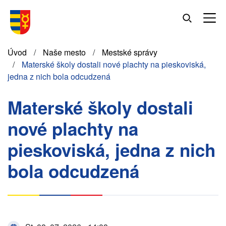
Skočiť
na
hlavný
obsah
Omrvinka
Úvod
Naše mesto
Mestské správy
Materské školy dostali nové plachty na pieskoviská,
jedna z nich bola odcudzená
Materské školy dostali
nové plachty na
pieskoviská, jedna z nich
bola odcudzená