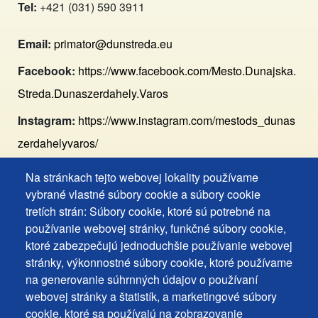
Tel:
+421 (031) 590 3911
Email:
primator@dunstreda.eu
Facebook:
https://www.facebook.com/Mesto.Dunajska.
Streda.Dunaszerdahely.Varos
Instagram:
https://www.instagram.com/mestods_dunas
zerdahelyvaros/
Na stránkach tejto webovej lokality používame
Footer
Vyhlásenie o prístupnosti
vybrané vlastné súbory cookie a súbory cookie
Cookies
Často kladené otázky
tretích strán: Súbory cookie, ktoré sú potrebné na
používanie webovej stránky, funkčné súbory cookie,
Ochrana osobných údajov
+
ktoré zabezpečujú jednoduchšie používanie webovej
Používanie súborov cookies
ochrana
stránky, výkonnostné súbory cookie, ktoré používame
Nastavenie cookies
na generovanie súhrnných údajov o používaní
osobných
Podnety a spätná väzba
webovej stránky a štatistík, a marketingové súbory
udajov
cookie, ktoré sa používajú na zobrazovanie