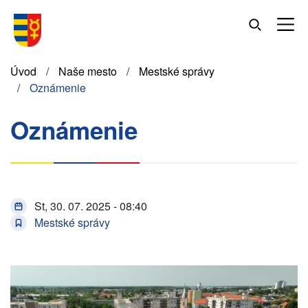
Skočiť
na
hlavný
obsah
Omrvinka
Úvod
Naše mesto
Mestské správy
Oznámenie
Oznámenie
St, 30. 07. 2025 - 08:40
Mestské správy