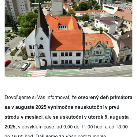
Dovoľujeme si Vás informovať, že
otvorený deň primátora
sa v auguste 2025 výnimočne neuskutoční v prvú
stredu v mesiaci
, ale
sa uskutoční v utorok 5. augusta
2025
, v obvyklom čase: od 9.00 do 11.00 hod. a od 13.00
do 15.00 hod.
Ďakujeme za Vaše porozumenie.