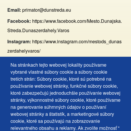
Email:
primator@dunstreda.eu
Facebook:
https://www.facebook.com/Mesto.Dunajska.
Streda.Dunaszerdahely.Varos
Instagram:
https://www.instagram.com/mestods_dunas
zerdahelyvaros/
Na stránkach tejto webovej lokality používame
Footer
Vyhlásenie o prístupnosti
vybrané vlastné súbory cookie a súbory cookie
Cookies
Často kladené otázky
tretích strán: Súbory cookie, ktoré sú potrebné na
používanie webovej stránky, funkčné súbory cookie,
Ochrana osobných údajov
+
ktoré zabezpečujú jednoduchšie používanie webovej
Používanie súborov cookies
ochrana
stránky, výkonnostné súbory cookie, ktoré používame
Nastavenie cookies
na generovanie súhrnných údajov o používaní
osobných
Podnety a spätná väzba
webovej stránky a štatistík, a marketingové súbory
udajov
cookie, ktoré sa používajú na zobrazovanie
relevantného obsahu a reklamy. Ak zvolíte možnosť "