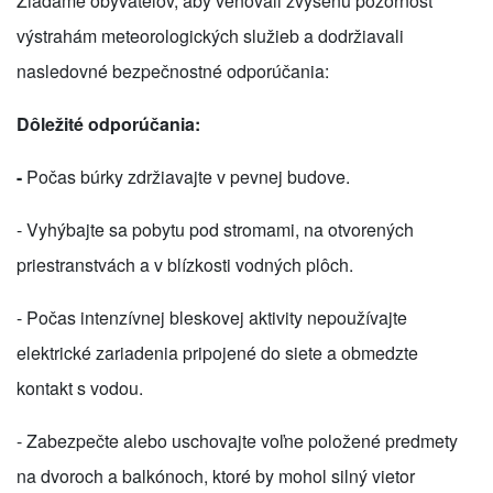
Žiadame obyvateľov, aby venovali zvýšenú pozornosť
výstrahám meteorologických služieb a dodržiavali
nasledovné bezpečnostné odporúčania:
Dôležité odporúčania:
-
Počas búrky zdržiavajte v pevnej budove.
- Vyhýbajte sa pobytu pod stromami, na otvorených
priestranstvách a v blízkosti vodných plôch.
- Počas intenzívnej bleskovej aktivity nepoužívajte
elektrické zariadenia pripojené do siete a obmedzte
kontakt s vodou.
- Zabezpečte alebo uschovajte voľne položené predmety
na dvoroch a balkónoch, ktoré by mohol silný vietor