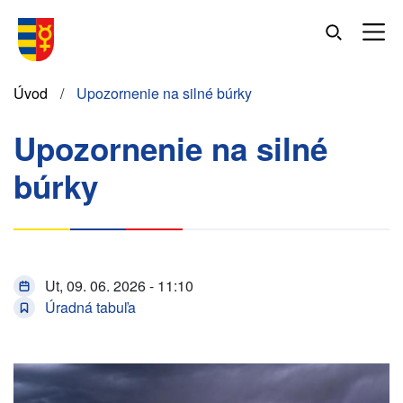
Skočiť
na
hlavný
obsah
Omrvinka
Úvod
Upozornenie na silné búrky
Upozornenie na silné
búrky
Ut, 09. 06. 2026 - 11:10
Úradná tabuľa