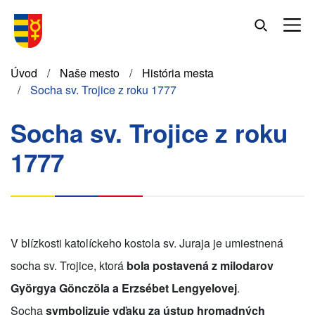
Skočiť
na
hlavný
obsah
Omrvinka
Úvod
Naše mesto
História mesta
Socha sv. Trojice z roku 1777
Socha sv. Trojice z roku
1777
V blízkosti katolíckeho kostola sv. Juraja je umiestnená
socha sv. Trojice, ktorá
bola postavená z milodarov
Györgya Gönczöla a Erzsébet Lengyelovej
.
Socha
symbolizuje vďaku za ústup hromadných