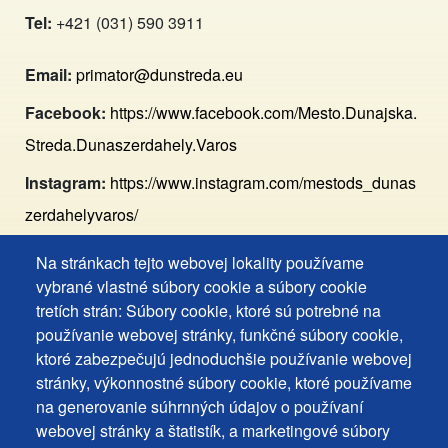
Tel:
+421 (031) 590 3911
Email:
primator@dunstreda.eu
Facebook:
https://www.facebook.com/Mesto.Dunajska.
Streda.Dunaszerdahely.Varos
Instagram:
https://www.instagram.com/mestods_dunas
zerdahelyvaros/
Na stránkach tejto webovej lokality používame
Footer
Vyhlásenie o prístupnosti
vybrané vlastné súbory cookie a súbory cookie
Cookies
Často kladené otázky
tretích strán: Súbory cookie, ktoré sú potrebné na
používanie webovej stránky, funkčné súbory cookie,
Ochrana osobných údajov
+
ktoré zabezpečujú jednoduchšie používanie webovej
Používanie súborov cookies
ochrana
stránky, výkonnostné súbory cookie, ktoré používame
Nastavenie cookies
na generovanie súhrnných údajov o používaní
osobných
Podnety a spätná väzba
webovej stránky a štatistík, a marketingové súbory