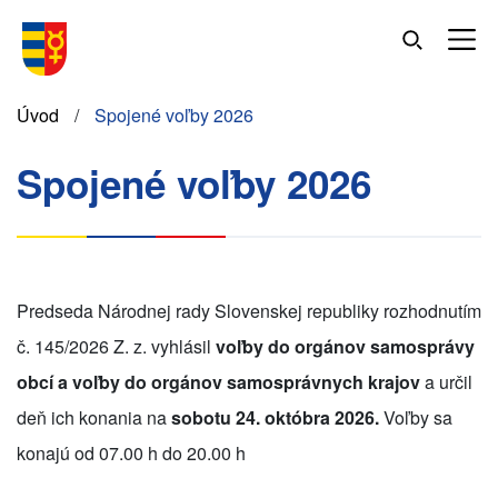
Skočiť
na
hlavný
obsah
Omrvinka
Úvod
Spojené voľby 2026
Spojené voľby 2026
Predseda Národnej rady Slovenskej republiky rozhodnutím
č.
145/2026 Z. z. vyhlásil
voľby do orgánov samosprávy
obcí a voľby do orgánov samosprávnych krajov
a určil
deň ich konania na
sobotu 24. októbra 2026.
V
oľby sa
konajú od 07.00 h do 20.00 h