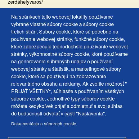
zerdahelyvaros/
Na stránkach tejto webovej lokality používame
Footer
Vyhlásenie o prístupnosti
vybrané vlastné súbory cookie a súbory cookie
Cookies
Často kladené otázky
tretích strán: Súbory cookie, ktoré sú potrebné na
používanie webovej stránky, funkčné súbory cookie,
Ochrana osobných údajov
+
ktoré zabezpečujú jednoduchšie používanie webovej
Používanie súborov cookies
ochrana
stránky, výkonnostné súbory cookie, ktoré používame
Nastavenie cookies
na generovanie súhrnných údajov o používaní
osobných
Podnety a spätná väzba
webovej stránky a štatistík, a marketingové súbory
udajov
cookie, ktoré sa používajú na zobrazovanie
relevantného obsahu a reklamy. Ak zvolíte možnosť "
Footer
Kontakty
PRIJAŤ VŠETKY", súhlasíte s používaním všetkých
MENU
Mapa stránky
súborov cookie. Jednotlivé typy súborov cookie
môžete kedykoľvek prijať a odmietnuť a svoj súhlas
Mestské správy
do budúcnosti odvolať v časti "Nastavenia".
Programy
Dokumentácia o súboroch cookie
Úradná tabuľa