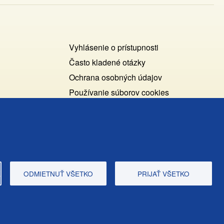
Footer
Vyhlásenie o prístupnosti
Cookies
Často kladené otázky
Ochrana osobných údajov
+
Používanie súborov cookies
ochrana
Nastavenie cookies
osobných
Podnety a spätná väzba
udajov
E
ODMIETNUŤ VŠETKO
PRIJAŤ VŠETKO