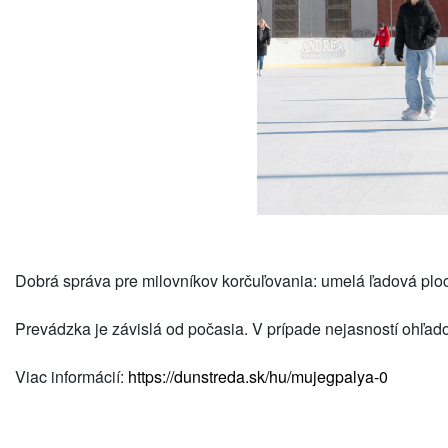
Dobrá správa pre milovníkov korčuľovania: umelá ľadová ploc
Prevádzka je závislá od počasia. V prípade nejasností ohľa
Viac informácií:
https://dunstreda.sk/hu/mujegpalya-0