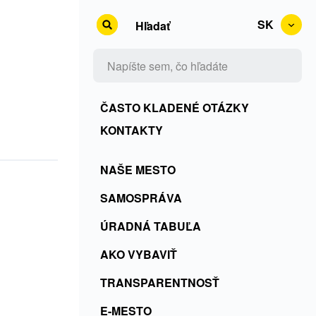
SK
Hľadať
Kontakty
ČASTO KLADENÉ OTÁZKY
+
KONTAKTY
Rss
Menu
NAŠE MESTO
+
SK
ČKO
SAMOSPRÁVA
ÚRADNÁ TABUĽA
AKO VYBAVIŤ
TRANSPARENTNOSŤ
E-MESTO