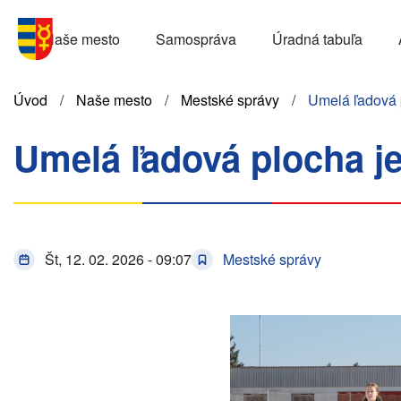
Skočiť
Menu
na
Naše mesto
Samospráva
Úradná tabuľa
SK
hlavný
obsah
Omrvinka
Úvod
Naše mesto
Mestské správy
Umelá ľadová p
Umelá ľadová plocha je
Št, 12. 02. 2026 - 09:07
Mestské správy