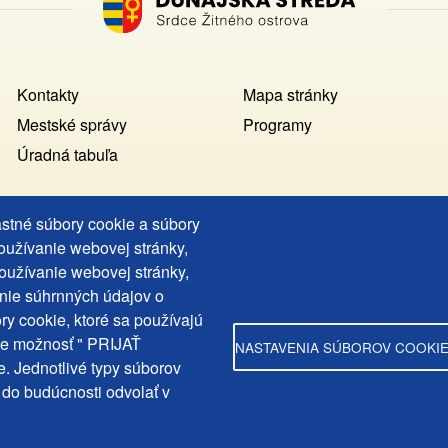
Footer
Kontakty
Mapa stránky
MENU
Mestské správy
Programy
Úradná tabuľa
astné súbory cookie a súbory
používanie webovej stránky,
Copyright © Mesto Dunajská Streda, 2025
oužívanie webovej stránky,
web design:
epix media
nie súhrnných údajov o
ry cookie, ktoré sa používajú
te možnosť " PRIJAŤ
NASTAVENIA SÚBOROV COOKI
. Jednotlivé typy súborov
rdahely.Varos
 do budúcnosti odvolať v
ahelyvaros/