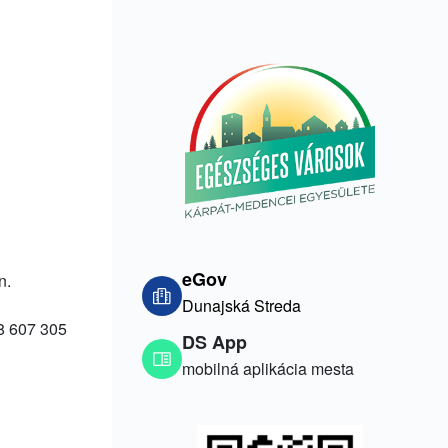
eGov
n.
Dunajská Streda
18 607 305
DS App
mobilná aplikácia mesta