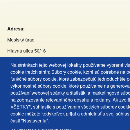
Adresa:
Mestský úrad
Hlavná ulica 50/16
929 01 Dunajská Streda
Na stránkach tejto webovej lokality používame vybrané vl
cookie tretích strán: Súbory cookie, ktoré sú potrebné na 
Tel:
+421 (031) 590 3911
funkčné súbory cookie, ktoré zabezpečujú jednoduchšie p
výkonnostné súbory cookie, ktoré používame na generova
Email:
primator@dunstreda.eu
používaní webovej stránky a štatistík, a marketingové súbo
na zobrazovanie relevantného obsahu a reklamy. Ak zvolí
Facebook:
VŠETKY", súhlasíte s používaním všetkých súborov cookie
https://www.facebook.com/Mesto.Dunajska.Streda.Dunasze
cookie môžete kedykoľvek prijať a odmietnuť a svoj súhlas
časti "Nastavenia".
Instagram:
https://www.instagram.com/mestods_dunaszerd