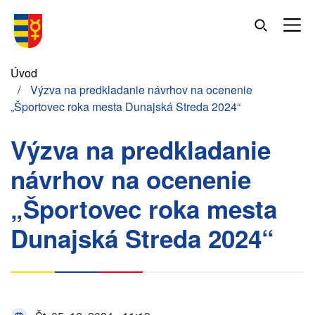
Skočiť
na
hlavný
obsah
Omrvinka
Úvod
Výzva na predkladanie návrhov na ocenenie
„Športovec roka mesta Dunajská Streda 2024“
Výzva na predkladanie
návrhov na ocenenie
„Športovec roka mesta
Dunajská Streda 2024“