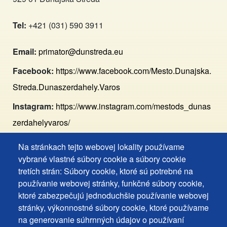
Tel:
+421 (031) 590 3911
Email:
primator@dunstreda.eu
Facebook:
https://www.facebook.com/Mesto.Dunajska.
Streda.Dunaszerdahely.Varos
Instagram:
https://www.instagram.com/mestods_dunas
zerdahelyvaros/
Na stránkach tejto webovej lokality používame
Footer
Vyhlásenie o prístupnosti
vybrané vlastné súbory cookie a súbory cookie
Cookies
Často kladené otázky
tretích strán: Súbory cookie, ktoré sú potrebné na
používanie webovej stránky, funkčné súbory cookie,
Ochrana osobných údajov
+
ktoré zabezpečujú jednoduchšie používanie webovej
Používanie súborov cookies
ochrana
stránky, výkonnostné súbory cookie, ktoré používame
Nastavenie cookies
na generovanie súhrnných údajov o používaní
osobných