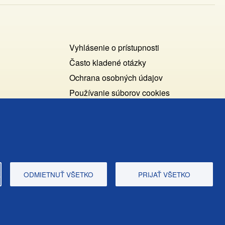
Footer
Vyhlásenie o prístupnosti
Cookies
Často kladené otázky
Ochrana osobných údajov
+
Používanie súborov cookies
ochrana
Nastavenie cookies
osobných
Podnety a spätná väzba
udajov
E
ODMIETNUŤ VŠETKO
PRIJAŤ VŠETKO