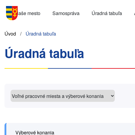
Skočiť
Menu
na
Naše mesto
Samospráva
Úradná tabuľa
SK
hlavný
obsah
Omrvinka
Úvod
Úradná tabuľa
Úradná tabuľa
Výberové konania