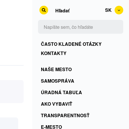
SK
Hľadať
Kontakty
ČASTO KLADENÉ OTÁZKY
+
KONTAKTY
Rss
Menu
NAŠE MESTO
+
SK
ČKO
SAMOSPRÁVA
ÚRADNÁ TABUĽA
AKO VYBAVIŤ
TRANSPARENTNOSŤ
E-MESTO