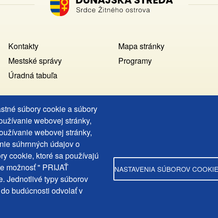
Footer
Kontakty
Mapa stránky
MENU
Mestské správy
Programy
Úradná tabuľa
astné súbory cookie a súbory
používanie webovej stránky,
Copyright © Mesto Dunajská Streda, 2025
oužívanie webovej stránky,
web design:
epix media
nie súhrnných údajov o
ry cookie, ktoré sa používajú
te možnosť " PRIJAŤ
NASTAVENIA SÚBOROV COOKI
. Jednotlivé typy súborov
rdahely.Varos
 do budúcnosti odvolať v
ahelyvaros/