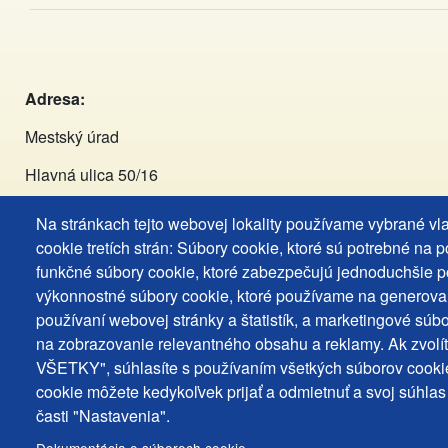
Adresa:
Mestský úrad
Hlavná ulica 50/16
929 01 Dunajská Streda
Na stránkach tejto webovej lokality používame vybrané vl
cookie tretích strán: Súbory cookie, ktoré sú potrebné na 
Tel:
+421 (031) 590 3911
funkčné súbory cookie, ktoré zabezpečujú jednoduchšie p
výkonnostné súbory cookie, ktoré používame na generova
Email:
primator@dunstreda.eu
používaní webovej stránky a štatistík, a marketingové súbo
na zobrazovanie relevantného obsahu a reklamy. Ak zvolí
Facebook:
VŠETKY", súhlasíte s používaním všetkých súborov cookie
https://www.facebook.com/Mesto.Dunajska.Streda.Dunasze
cookie môžete kedykoľvek prijať a odmietnuť a svoj súhlas
časti "Nastavenia".
Instagram:
https://www.instagram.com/mestods_dunaszerd