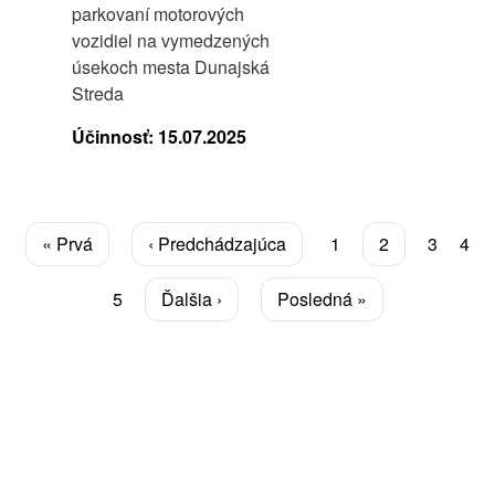
parkovaní motorových
vozidiel na vymedzených
úsekoch mesta Dunajská
Streda
Účinnosť:
15.07.2025
Stránkovanie
Prvá
« Prvá
Predchádzajúca
‹ Predchádzajúca
Page
1
Aktuálna
2
Page
3
Pag
4
strana
strana
stránka
Page
5
Ďalšia
Ďalšia ›
Posledná
Posledná »
strana
strana