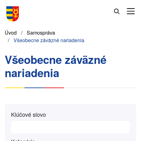
Skočiť
na
hlavný
obsah
Omrvinka
Úvod
Samospráva
Všeobecne záväzné nariadenia
Všeobecne záväzné
nariadenia
Klúčové slovo