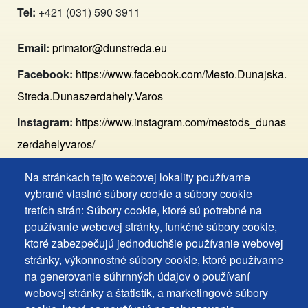
Tel:
+421 (031) 590 3911
Email:
primator@dunstreda.eu
Facebook:
https://www.facebook.com/Mesto.Dunajska.
Streda.Dunaszerdahely.Varos
Instagram:
https://www.instagram.com/mestods_dunas
zerdahelyvaros/
Na stránkach tejto webovej lokality používame
Footer
Vyhlásenie o prístupnosti
vybrané vlastné súbory cookie a súbory cookie
Cookies
Často kladené otázky
tretích strán: Súbory cookie, ktoré sú potrebné na
používanie webovej stránky, funkčné súbory cookie,
Ochrana osobných údajov
+
ktoré zabezpečujú jednoduchšie používanie webovej
Používanie súborov cookies
ochrana
stránky, výkonnostné súbory cookie, ktoré používame
Nastavenie cookies
na generovanie súhrnných údajov o používaní
osobných
Podnety a spätná väzba
webovej stránky a štatistík, a marketingové súbory