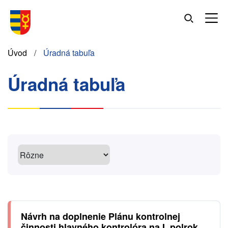
Skočiť
na
hlavný
obsah
Omrvinka
Úvod
Úradná tabuľa
Úradná tabuľa
Návrh na doplnenie Plánu kontrolnej
činnosti hlavného kontrolóra na I. polrok