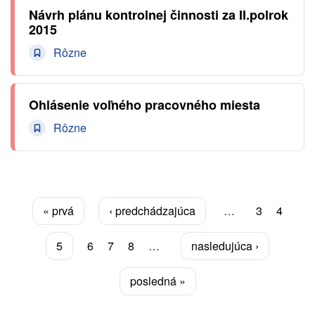
Návrh plánu kontrolnej činnosti za II.polrok
2015
Rôzne
Ohlásenie voľného pracovného miesta
Rôzne
Stránkovanie
Prvá
« prvá
Predchádzajúca
‹ predchádzajúca
…
Page
3
Page
4
strana
strana
Aktuálna
5
Page
6
Page
7
Page
8
…
Ďalšia
nasledujúca ›
stránka
strana
Posledná
posledná »
strana