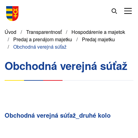
Skočiť
na
hlavný
obsah
Omrvinka
Úvod
Transparentnosť
Hospodárenie a majetok
Predaj a prenájom majetku
Predaj majetku
Obchodná verejná súťaž
Obchodná verejná súťaž
Obchodná verejná súťaž_druhé kolo