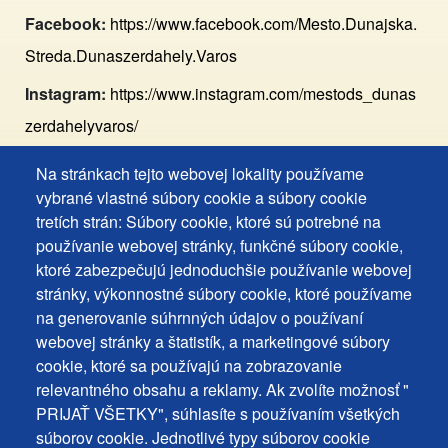
Facebook:
https://www.facebook.com/Mesto.Dunajska.
Streda.Dunaszerdahely.Varos
Instagram:
https://www.instagram.com/mestods_dunas
zerdahelyvaros/
Na stránkach tejto webovej lokality používame
Footer
Vyhlásenie o prístupnosti
vybrané vlastné súbory cookie a súbory cookie
Cookies
Často kladené otázky
tretích strán: Súbory cookie, ktoré sú potrebné na
používanie webovej stránky, funkčné súbory cookie,
Ochrana osobných údajov
+
ktoré zabezpečujú jednoduchšie používanie webovej
Používanie súborov cookies
ochrana
stránky, výkonnostné súbory cookie, ktoré používame
Nastavenie cookies
na generovanie súhrnných údajov o používaní
osobných
Podnety a spätná väzba
webovej stránky a štatistík, a marketingové súbory
udajov
cookie, ktoré sa používajú na zobrazovanie
relevantného obsahu a reklamy. Ak zvolíte možnosť "
Footer
Kontakty
PRIJAŤ VŠETKY", súhlasíte s používaním všetkých
MENU
Mapa stránky
súborov cookie. Jednotlivé typy súborov cookie