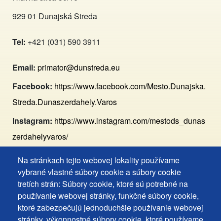
929 01 Dunajská Streda
Tel:
+421 (031) 590 3911
Email:
primator@dunstreda.eu
Facebook:
https://www.facebook.com/Mesto.Dunajska.
Streda.Dunaszerdahely.Varos
Instagram:
https://www.instagram.com/mestods_dunas
zerdahelyvaros/
Na stránkach tejto webovej lokality používame
Footer
Vyhlásenie o prístupnosti
vybrané vlastné súbory cookie a súbory cookie
Cookies
Často kladené otázky
tretích strán: Súbory cookie, ktoré sú potrebné na
používanie webovej stránky, funkčné súbory cookie,
Ochrana osobných údajov
+
ktoré zabezpečujú jednoduchšie používanie webovej
Používanie súborov cookies
ochrana
stránky, výkonnostné súbory cookie, ktoré používame