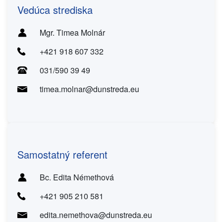
Vedúca strediska
Mgr. Timea Molnár
+421 918 607 332
031/590 39 49
timea.molnar@dunstreda.eu
Samostatný referent
Bc. Edita Némethová
+421 905 210 581
edita.nemethova@dunstreda.eu