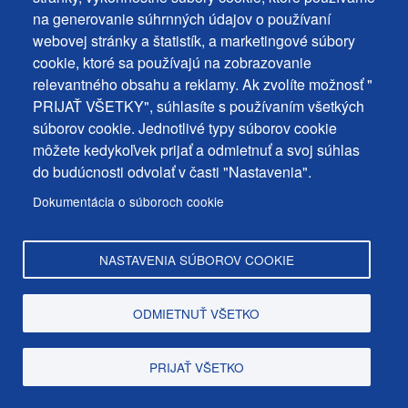
Nastavenie cookies
na generovanie súhrnných údajov o používaní
osobných
Podnety a spätná väzba
webovej stránky a štatistík, a marketingové súbory
udajov
cookie, ktoré sa používajú na zobrazovanie
relevantného obsahu a reklamy. Ak zvolíte možnosť "
Footer
Kontakty
PRIJAŤ VŠETKY", súhlasíte s používaním všetkých
MENU
Mapa stránky
súborov cookie. Jednotlivé typy súborov cookie
môžete kedykoľvek prijať a odmietnuť a svoj súhlas
Mestské správy
do budúcnosti odvolať v časti "Nastavenia".
Programy
Dokumentácia o súboroch cookie
Úradná tabuľa
NASTAVENIA SÚBOROV COOKIE
Copyright © Mesto Dunajská Streda, 2025
ODMIETNUŤ VŠETKO
web design:
epix media
PRIJAŤ VŠETKO