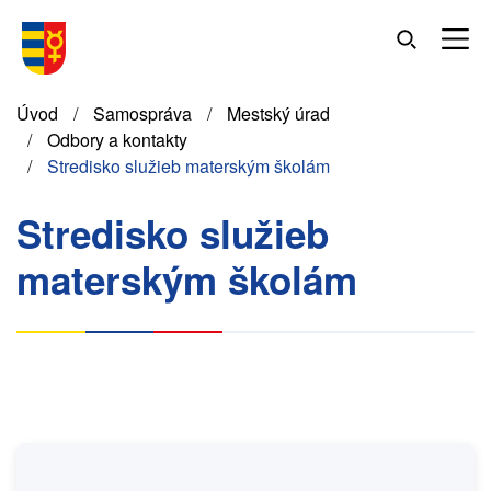
Skočiť
na
hlavný
obsah
Omrvinka
Úvod
Samospráva
Mestský úrad
Odbory a kontakty
Stredisko služieb materským školám
Stredisko služieb
materským školám