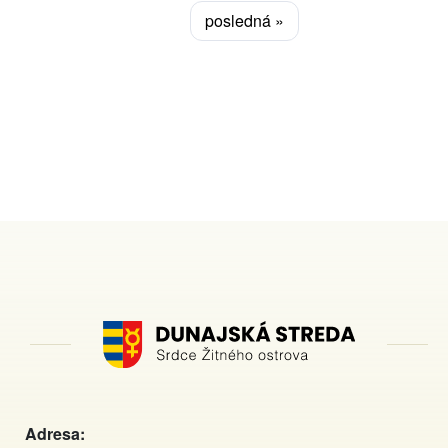
Posledná
posledná »
strana
Adresa: