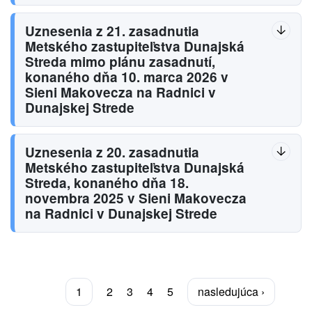
Uznesenia z 21. zasadnutia
Metského zastupiteľstva Dunajská
Streda mimo plánu zasadnutí,
konaného dňa 10. marca 2026 v
Sieni Makovecza na Radnici v
Dunajskej Strede
Uznesenia z 20. zasadnutia
Metského zastupiteľstva Dunajská
Streda, konaného dňa 18.
novembra 2025 v Sieni Makovecza
na Radnici v Dunajskej Strede
Stránkovanie
Aktuálna
1
Page
2
Page
3
Page
4
Page
5
Ďalšia
nasledujúca ›
stránka
strana