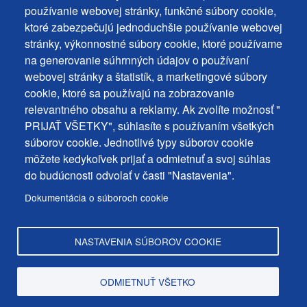
používanie webovej stránky, funkčné súbory cookie,
Ochrana osobných údajov
+
ktoré zabezpečujú jednoduchšie používanie webovej
Používanie súborov cookies
ochrana
stránky, výkonnostné súbory cookie, ktoré používame
Nastavenie cookies
na generovanie súhrnných údajov o používaní
osobných
Podnety a spätná väzba
webovej stránky a štatistík, a marketingové súbory
udajov
cookie, ktoré sa používajú na zobrazovanie
relevantného obsahu a reklamy. Ak zvolíte možnosť "
Footer
Kontakty
PRIJAŤ VŠETKY", súhlasíte s používaním všetkých
MENU
Mapa stránky
súborov cookie. Jednotlivé typy súborov cookie
môžete kedykoľvek prijať a odmietnuť a svoj súhlas
Mestské správy
do budúcnosti odvolať v časti "Nastavenia".
Programy
Dokumentácia o súboroch cookie
Úradná tabuľa
NASTAVENIA SÚBOROV COOKIE
Copyright © Mesto Dunajská Streda, 2025
ODMIETNUŤ VŠETKO
web design:
epix media