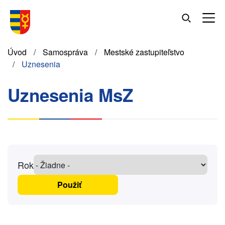
Skočiť
na
hlavný
obsah
Omrvinka
Úvod
Samospráva
Mestské zastupiteľstvo
Uznesenia
Uznesenia MsZ
Rok