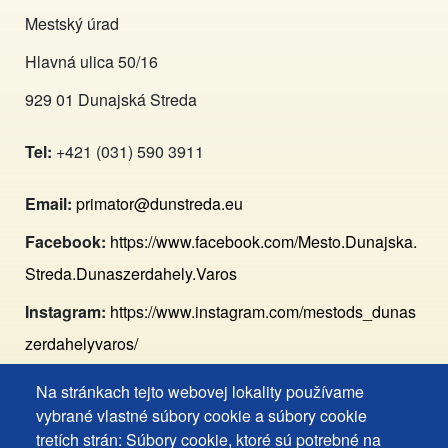
Mestský úrad
Hlavná ulica 50/16
929 01 Dunajská Streda
Tel:
+421 (031) 590 3911
Email:
primator@dunstreda.eu
Facebook:
https://www.facebook.com/Mesto.Dunajska.
Streda.Dunaszerdahely.Varos
Instagram:
https://www.instagram.com/mestods_dunas
zerdahelyvaros/
Na stránkach tejto webovej lokality používame
Footer
Vyhlásenie o prístupnosti
vybrané vlastné súbory cookie a súbory cookie
Cookies
Často kladené otázky
tretích strán: Súbory cookie, ktoré sú potrebné na